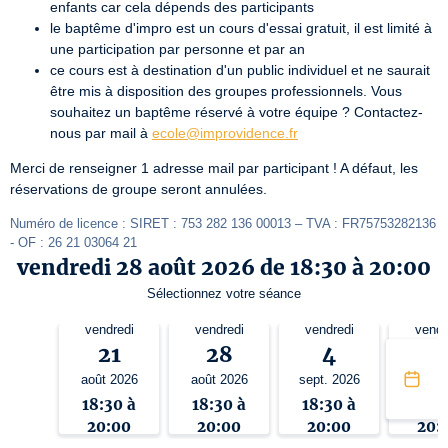
enfants car cela dépends des participants
le baptême d'impro est un cours d'essai gratuit, il est limité à
une participation par personne et par an
ce cours est à destination d'un public individuel et ne saurait
être mis à disposition des groupes professionnels. Vous
souhaitez un baptême réservé à votre équipe ? Contactez-
nous par mail à
ecole@improvidence.fr
Merci de renseigner 1 adresse mail par participant ! A défaut, les 
réservations de groupe seront annulées.
Numéro de licence : SIRET : 753 282 136 00013 – TVA : FR75753282136 
- OF : 26 21 03064 21
vendredi 28 août 2026 de 18:30 à 20:00
Sélectionnez votre séance
vendredi
vendredi
vendredi
vendr
21
28
4
1
août 2026
août 2026
sept. 2026
sept. 
18:30 à
18:30 à
18:30 à
18:3
20:00
20:00
20:00
20: