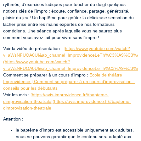
rythmés, d’exercices ludiques pour toucher du doigt quelques 
notions clés de l’impro : écoute, confiance, partage, générosité, 
plaisir du jeu ! Un baptême pour goûter la délicieuse sensation du 
lâcher prise entre les mains expertes de nos formateurs 
comédiens. Une séance après laquelle vous ne saurez plus 
comment vous avez fait pour vivre sans l'impro !
Voir la vidéo de présentation : 
[https://www.youtube.com/watch?
v=aWsNFUOA0UI&ab_channel=ImprovidenceLeTh%C3%A9%C3%A2
(https://www.youtube.com/watch?
v=aWsNFUOA0UI&ab_channel=ImprovidenceLeTh%C3%A9%C3%A
Comment se préparer à un cours d'impro : 
Ecole de théâtre 
Improvidence | Comment se préparer à un cours d’improvisation : 
conseils pour les débutants
Voir les avis : 
[https://avis-improvidence.fr/#bapteme-
dimprovisation-theatrale](https://avis-improvidence.fr/#bapteme-
dimprovisation-theatrale
Attention :
le baptême d'impro est accessible uniquement aux adultes,
nous ne pouvons garantir que le contenu sera adapté aux